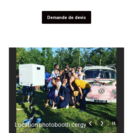
Demande de devis
Location photobooth cergy
l