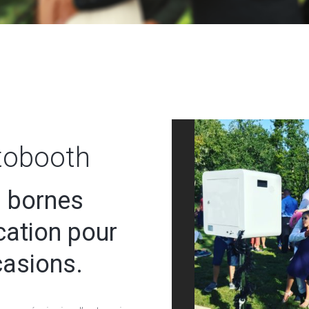
tobooth
 bornes
cation pour
casions.