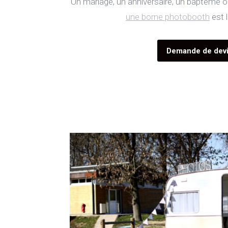
Un mariage, un anniversaire, un baptême ou
une borne photobooth
est 
Location photobooth versai
Demande de dev