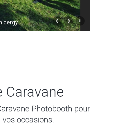
h cergy
location pho
e Caravane
Caravane Photobooth pour
s vos occasions.