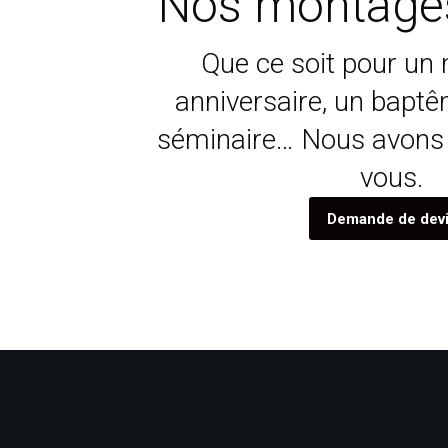
Nos montage
Que ce soit pour un 
anniversaire, un baptê
séminaire… Nous avons
vous.
Demande de dev
Mariage syhem salhi 14 se