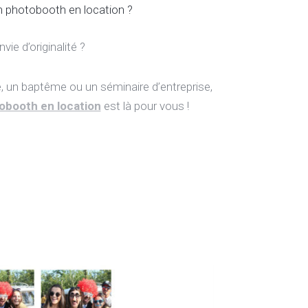
n photobooth en location ?
nvie d’originalité ?
e, un baptême ou un séminaire d’entreprise,
obooth en location
est là pour vous !
is
Location caravanc