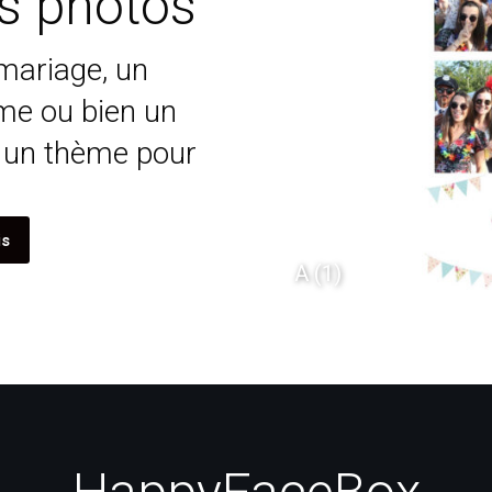
s photos
mariage, un
me ou bien un
 un thème pour
is
ptembre F
A (1)