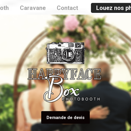
oth
Caravane
Contact
Louez nos p
Demande de devis