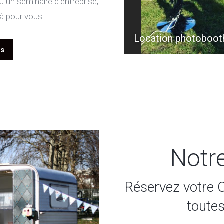
 un séminaire d’entreprise,
là pour vous.
lles
Location photoboot
is
Notr
Réservez votre 
toute