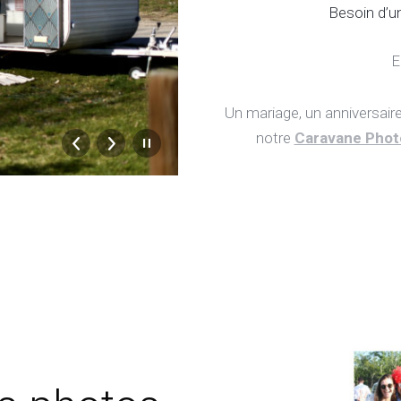
Besoin d’u
E
Un mariage, un anniversair
notre
Caravane Phot
Caravane Photobooth par