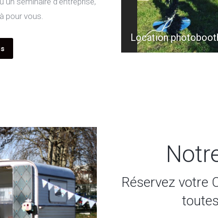
 un séminaire d’entreprise,
là pour vous.
lles
Location photoboot
is
Notr
Réservez votre 
toute