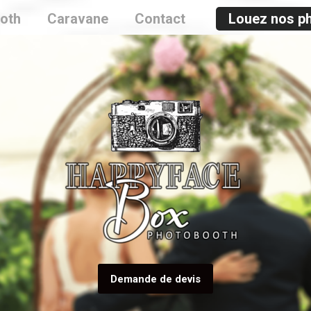
oth
Caravane
Contact
Louez nos p
Demande de devis