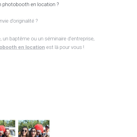
n photobooth en location ?
nvie d’originalité ?
e, un baptême ou un séminaire d’entreprise,
obooth en location
est là pour vous !
is
Location caravanc