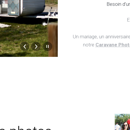
Besoin d’u
E
Un mariage, un anniversair
notre
Caravane Phot
Caravane Photobooth par