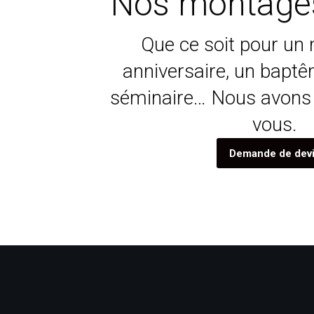
Nos montage
Que ce soit pour un 
anniversaire, un baptê
séminaire… Nous avons
vous.
Demande de dev
Mariage syhem salhi 14 se