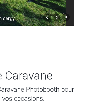
h cergy
location pho
e Caravane
Caravane Photobooth pour
s vos occasions.