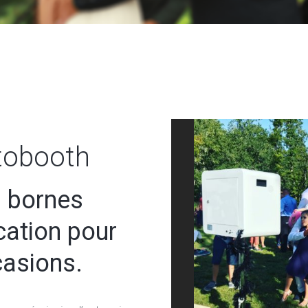
tobooth
 bornes
cation pour
casions.