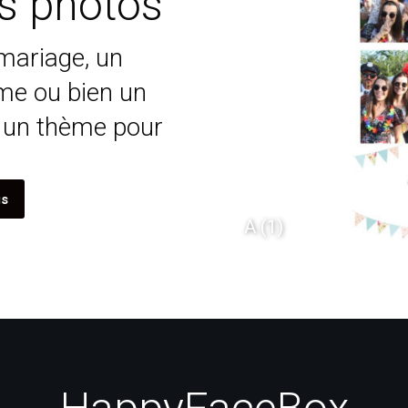
s photos
mariage, un
me ou bien un
 un thème pour
is
ptembre F
A (1)