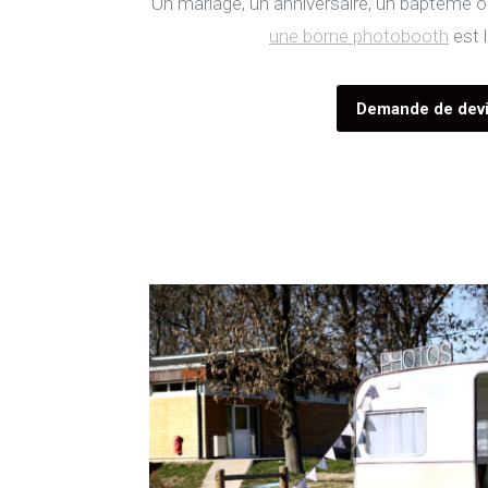
Un mariage, un anniversaire, un baptême ou
une borne photobooth
est 
Location photobooth versai
Demande de dev