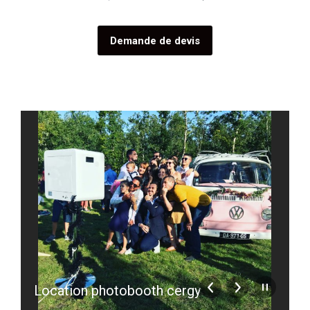
Demande de devis
Location photobooth cergy
l