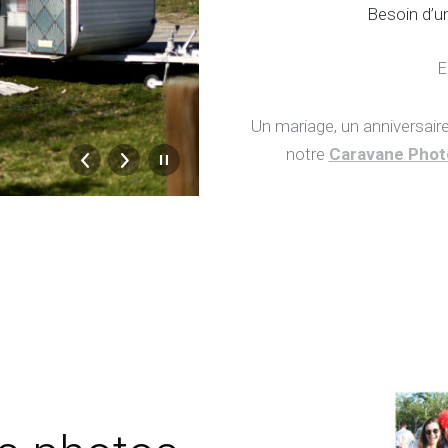
Besoin d’u
E
Un mariage, un anniversair
notre
Caravane Phot
Caravane Photobooth par