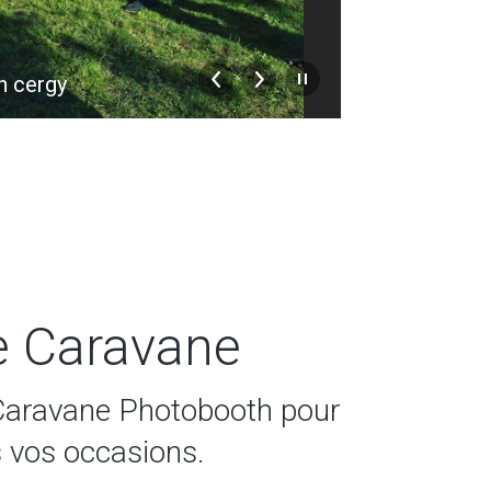
h cergy
location pho
e Caravane
Caravane Photobooth pour
s vos occasions.