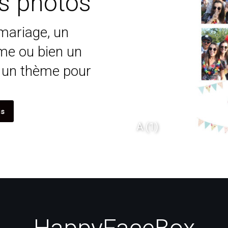
s photos
mariage, un
me ou bien un
 un thème pour
is
ptembre F
A (1)