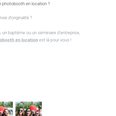
n photobooth en location ?
nvie d’originalité ?
e, un baptême ou un séminaire d’entreprise,
obooth en location
est là pour vous !
is
Location caravanc