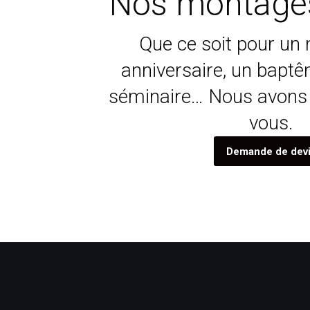
Nos montage
Que ce soit pour un 
anniversaire, un baptê
séminaire… Nous avons
vous.
Demande de dev
Mariage syhem salhi 14 se