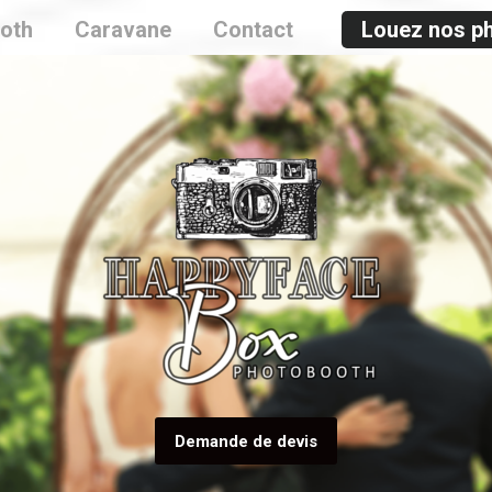
oth
Caravane
Contact
Louez nos p
Demande de devis