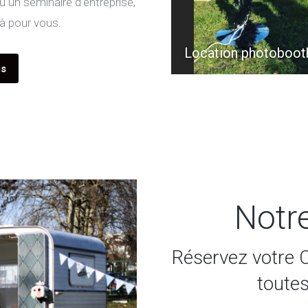
 un séminaire d’entreprise,
là pour vous.
lles
Location photoboot
is
Notr
Réservez votre 
toute