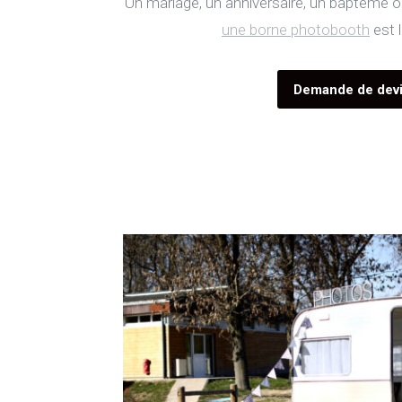
Un mariage, un anniversaire, un baptême ou
une borne photobooth
est 
Location photobooth versai
Demande de dev