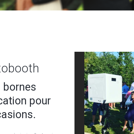
tobooth
 bornes
cation pour
casions.