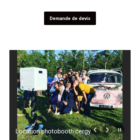
Demande de devis
Location photobooth cergy
l