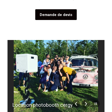
Demande de devis
Location photobooth cergy
l